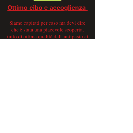
Ottimo cibo e accoglienza
Siamo capitati per caso ma devi dire
che è stata una piacevole scoperta,
tutto di ottima qualità dall' antipasto ai
secondi, e poi la gentilezza del
personale, grazie e alla prossima e
peccato che siamo distanti...
.
Hans V