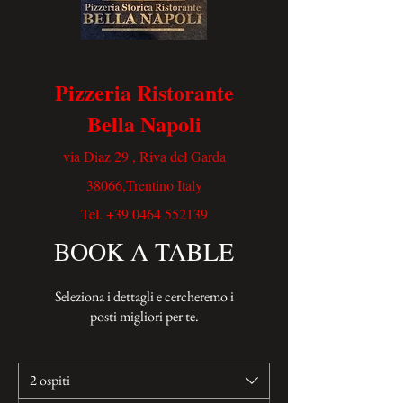
Pizzeria Ristorante
Bella Napoli
via Diaz 29 , Riva del Garda
38066,Trentino Italy
Tel.
+39 0464 552139
BOOK A TABLE
Seleziona i dettagli e cercheremo i
posti migliori per te.
2 ospiti